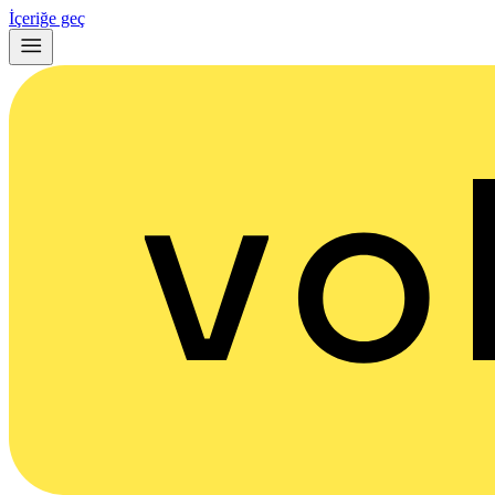
İçeriğe geç