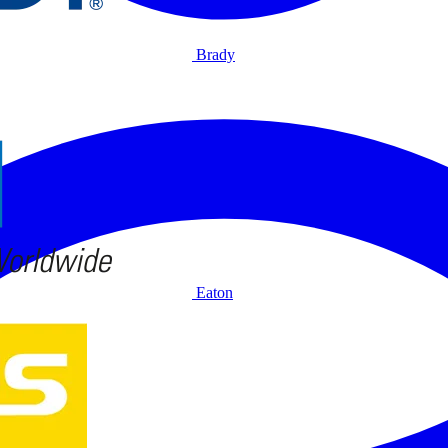
Brady
Eaton