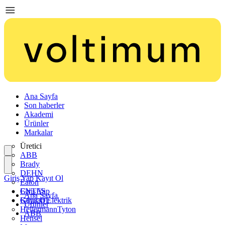
Ana Sayfa
Son haberler
Akademi
Ürünler
Markalar
Üretici
ABB
Brady
DEHN
Giriş Yap
Kayıt Ol
Eaton
ENTES
Giriş Yap
Ana Sayfa
Günsan Elektrik
Kayıt Ol
Ürünler
HellermannTyton
ABB
Hensel