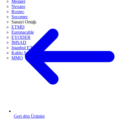
Megger
Nexans
Roxtec
Socomec
Sanayi Ortağı
ETMD
Europacable
EYODER
İMSAD
Istanbul ETO
Kablo Sanayicileri Derneği
MMO
Geri dön Ürünler