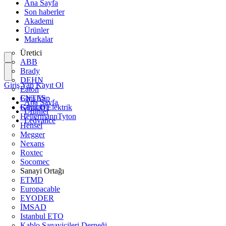
Ana Sayfa
Son haberler
Akademi
Ürünler
Markalar
Üretici
ABB
Brady
DEHN
Giriş Yap
Kayıt Ol
Eaton
ENTES
Giriş Yap
Ana Sayfa
Günsan Elektrik
Kayıt Ol
Ürünler
HellermannTyton
Ledvance
Hensel
Megger
Nexans
Roxtec
Socomec
Sanayi Ortağı
ETMD
Europacable
EYODER
İMSAD
Istanbul ETO
Kablo Sanayicileri Derneği