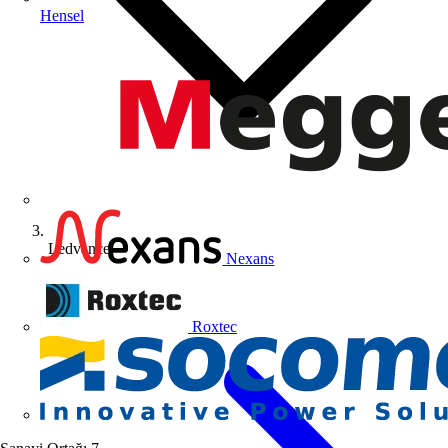
Hensel
Ledvance
Nexans
Roxtec