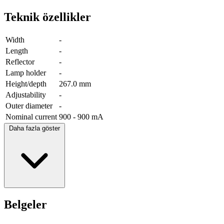
Teknik özellikler
Width
-
Length
-
Reflector
-
Lamp holder
-
Height/depth
267.0 mm
Adjustability
-
Outer diameter
-
Nominal current
900 - 900 mA
Daha fazla göster
Belgeler