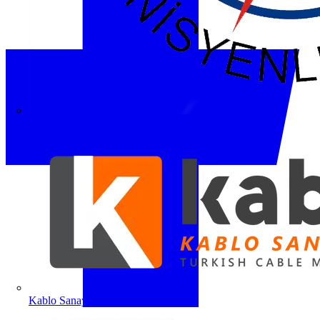
ETO
Kablo Sanayicileri Derneği