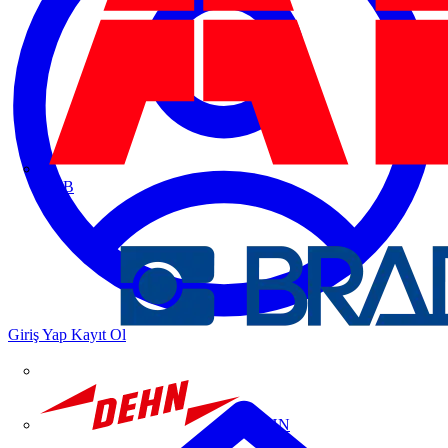
ABB
Giriş Yap
Kayıt Ol
DEHN