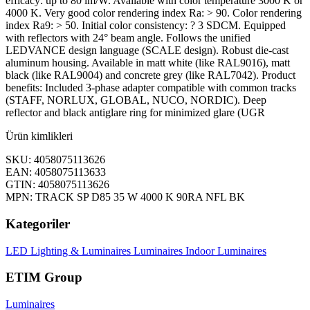
efficacy: up to 80 lm/W. Available with color temperature 3000 K or
4000 K. Very good color rendering index Ra: > 90. Color rendering
index Ra9: > 50. Initial color consistency: ? 3 SDCM. Equipped
with reflectors with 24° beam angle. Follows the unified
LEDVANCE design language (SCALE design). Robust die-cast
aluminum housing. Available in matt white (like RAL9016), matt
black (like RAL9004) and concrete grey (like RAL7042). Product
benefits: Included 3-phase adapter compatible with common tracks
(STAFF, NORLUX, GLOBAL, NUCO, NORDIC). Deep
reflector and black antiglare ring for minimized glare (UGR
Ürün kimlikleri
SKU: 4058075113626
EAN: 4058075113633
GTIN: 4058075113626
MPN: TRACK SP D85 35 W 4000 K 90RA NFL BK
Kategoriler
LED Lighting & Luminaires
Luminaires
Indoor Luminaires
ETIM Group
Luminaires