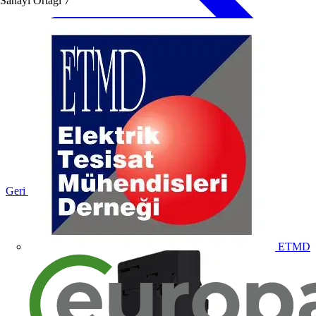
Sanayi Ortağı
7
Geri dön Ürünler
ETMD