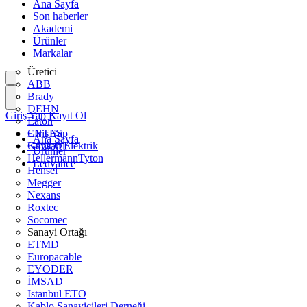
Ana Sayfa
Son haberler
Akademi
Ürünler
Markalar
Üretici
ABB
Brady
DEHN
Giriş Yap
Kayıt Ol
Eaton
ENTES
Giriş Yap
Ana Sayfa
Günsan Elektrik
Kayıt Ol
Ürünler
HellermannTyton
Ledvance
Hensel
Megger
Nexans
Roxtec
Socomec
Sanayi Ortağı
ETMD
Europacable
EYODER
İMSAD
Istanbul ETO
Kablo Sanayicileri Derneği