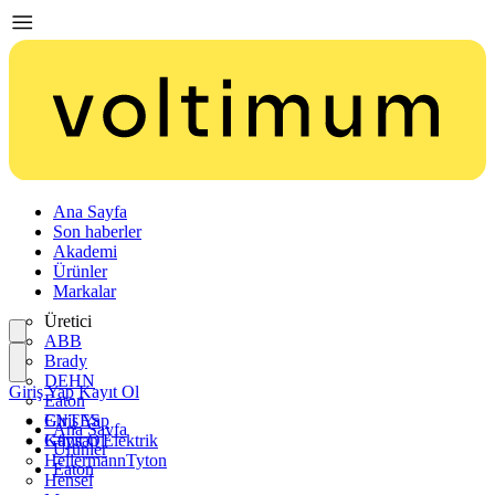
Ana Sayfa
Son haberler
Akademi
Ürünler
Markalar
Üretici
ABB
Brady
DEHN
Giriş Yap
Kayıt Ol
Eaton
ENTES
Giriş Yap
Ana Sayfa
Günsan Elektrik
Kayıt Ol
Ürünler
HellermannTyton
Eaton
Hensel