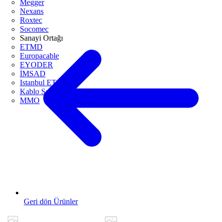
Megger
Nexans
Roxtec
Socomec
Sanayi Ortağı
ETMD
Europacable
EYODER
İMSAD
Istanbul ETO
Kablo Sanayicileri Derneği
MMO
Geri dön Ürünler