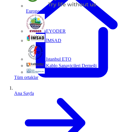
Europacable
EYODER
İMSAD
Istanbul ETO
Kablo Sanayicileri Derneği
MMO
Tüm ortaklar
Ana Sayfa