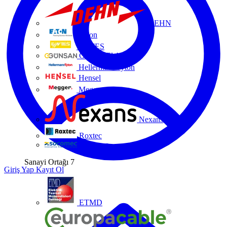
DEHN
Eaton
ENTES
Günsan Elektrik
HellermannTyton
Hensel
Megger
Nexans
Roxtec
Socomec
Sanayi Ortağı
7
Giriş Yap
Kayıt Ol
ETMD