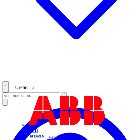
Üretici
12
ABB
Brady