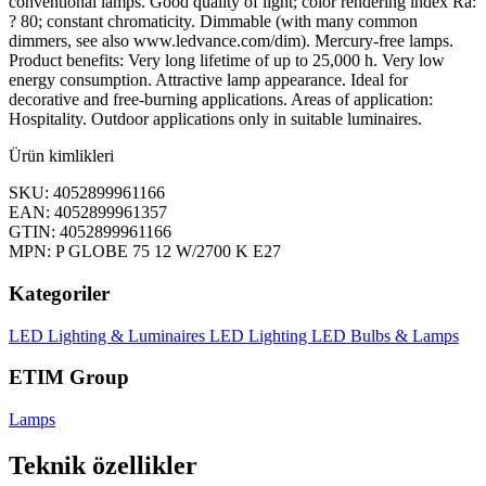
conventional lamps. Good quality of light; color rendering index Ra:
? 80; constant chromaticity. Dimmable (with many common
dimmers, see also www.ledvance.com/dim). Mercury-free lamps.
Product benefits: Very long lifetime of up to 25,000 h. Very low
energy consumption. Attractive lamp appearance. Ideal for
decorative and free-burning applications. Areas of application:
Hospitality. Outdoor applications only in suitable luminaires.
Ürün kimlikleri
SKU: 4052899961166
EAN: 4052899961357
GTIN: 4052899961166
MPN: P GLOBE 75 12 W/2700 K E27
Kategoriler
LED Lighting & Luminaires
LED Lighting
LED Bulbs & Lamps
ETIM Group
Lamps
Teknik özellikler