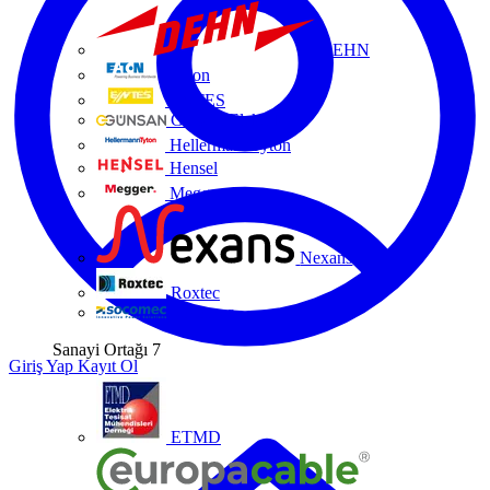
DEHN
Eaton
ENTES
Günsan Elektrik
HellermannTyton
Hensel
Megger
Nexans
Roxtec
Socomec
Sanayi Ortağı
7
Giriş Yap
Kayıt Ol
ETMD