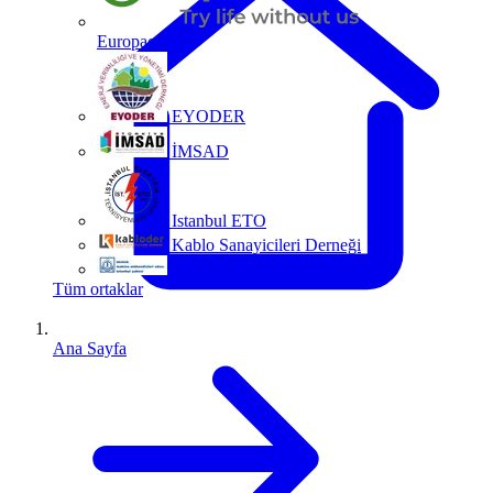
Europacable
EYODER
İMSAD
Istanbul ETO
Kablo Sanayicileri Derneği
MMO
Tüm ortaklar
Ana Sayfa