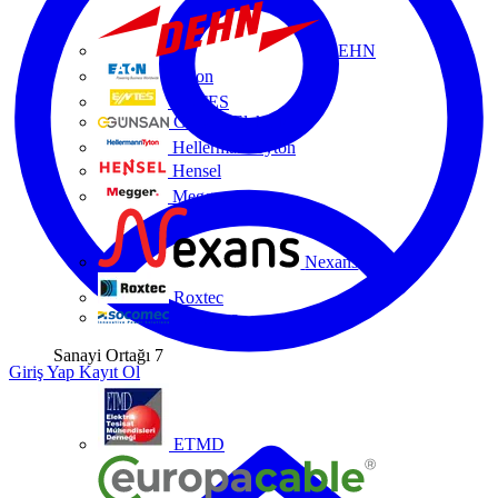
DEHN
Eaton
ENTES
Günsan Elektrik
HellermannTyton
Hensel
Megger
Nexans
Roxtec
Socomec
Sanayi Ortağı
7
Giriş Yap
Kayıt Ol
ETMD