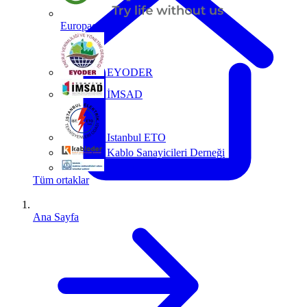
Europacable
EYODER
İMSAD
Istanbul ETO
Kablo Sanayicileri Derneği
MMO
Tüm ortaklar
Ana Sayfa