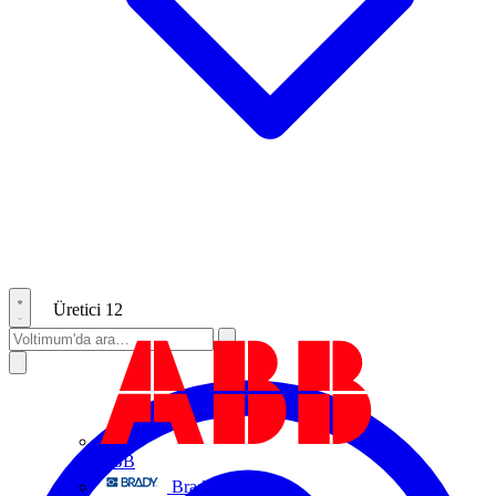
Üretici
12
ABB
Brady