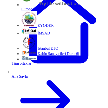
Europacable
EYODER
İMSAD
Istanbul ETO
Kablo Sanayicileri Derneği
MMO
Tüm ortaklar
Ana Sayfa