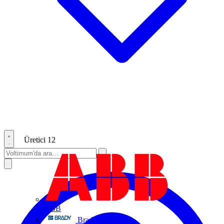
Üretici
12
ABB
Brady