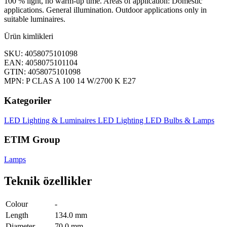
100 % light, no warm-up time. Areas of application: Domestic
applications. General illumination. Outdoor applications only in
suitable luminaires.
Ürün kimlikleri
SKU: 4058075101098
EAN: 4058075101104
GTIN: 4058075101098
MPN: P CLAS A 100 14 W/2700 K E27
Kategoriler
LED Lighting & Luminaires
LED Lighting
LED Bulbs & Lamps
ETIM Group
Lamps
Teknik özellikler
Colour
-
Length
134.0 mm
Diameter
70.0 mm