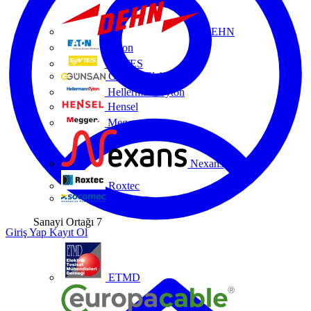
DEHN
Eaton
ENTES
Günsan Elektrik
HellermannTyton
Hensel
Megger
Nexans
Roxtec
Socomec
Sanayi Ortağı
7
Giriş Yap
Kayıt Ol
ETMD