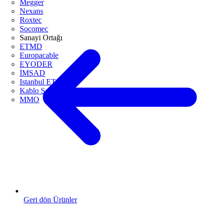
Megger
Nexans
Roxtec
Socomec
Sanayi Ortağı
ETMD
Europacable
EYODER
İMSAD
Istanbul ETO
Kablo Sanayicileri Derneği
MMO
Geri dön Ürünler