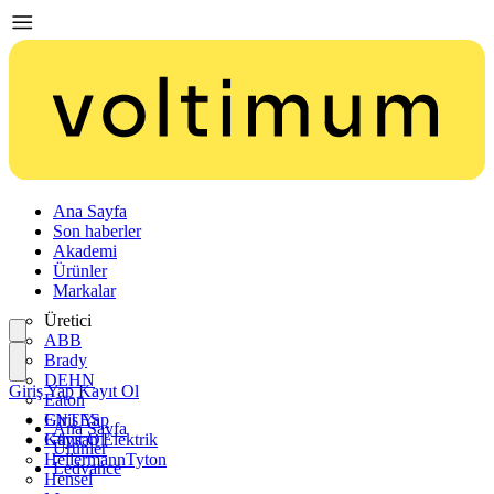
Ana Sayfa
Son haberler
Akademi
Ürünler
Markalar
Üretici
ABB
Brady
DEHN
Giriş Yap
Kayıt Ol
Eaton
ENTES
Giriş Yap
Ana Sayfa
Günsan Elektrik
Kayıt Ol
Ürünler
HellermannTyton
Ledvance
Hensel