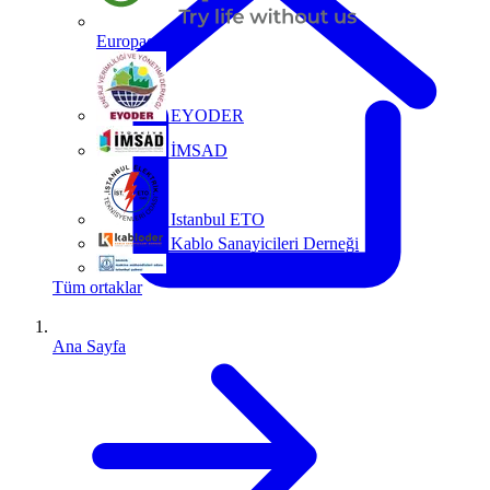
Europacable
EYODER
İMSAD
Istanbul ETO
Kablo Sanayicileri Derneği
MMO
Tüm ortaklar
Ana Sayfa