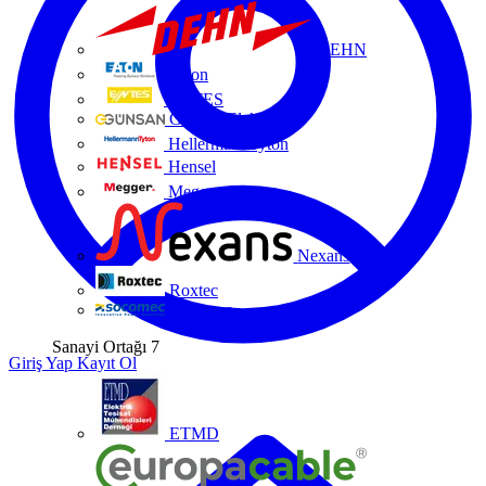
DEHN
Eaton
ENTES
Günsan Elektrik
HellermannTyton
Hensel
Megger
Nexans
Roxtec
Socomec
Sanayi Ortağı
7
Giriş Yap
Kayıt Ol
ETMD