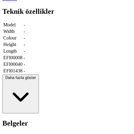
Teknik özellikler
Model
-
Width
-
Colour
-
Height
-
Length
-
EFI00008
-
EFI00040
-
EFI01438
-
Daha fazla göster
Belgeler