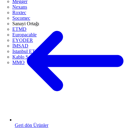
Megger
Nexans
Roxtec
Socomec
Sanayi Ortağı
ETMD
Europacable
EYODER
İMSAD
Istanbul ETO
Kablo Sanayicileri Derneği
MMO
Geri dön Ürünler