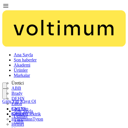
Ana Sayfa
Son haberler
Akademi
Ürünler
Markalar
Üretici
ABB
Brady
DEHN
Giriş Yap
Kayıt Ol
Eaton
ENTES
Giriş Yap
Ana Sayfa
Günsan Elektrik
Kayıt Ol
Ürünler
HellermannTyton
ABB
Hensel