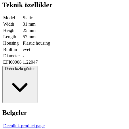
Teknik özellikler
Model
Static
Width
31 mm
Height
25 mm
Length
57 mm
Housing
Plastic housing
Built-in
evet
Diameter
-
EFI00008
1.22047
Daha fazla göster
Belgeler
Deeplink product page