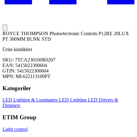
ROYCE THOMPSON Photoelectronic Controls P12RE 20LUX
PT 300MM BLNK STD
Ürün kimlikleri
SKU: 7TCA230100R0207
EAN: 5415022300604
GTIN: 5415022300604
MPN: MI-622113100PT
Kategoriler
LED Lighting & Luminaires
LED Lighting
LED Drivers &
Dimmers
ETIM Group
Light control