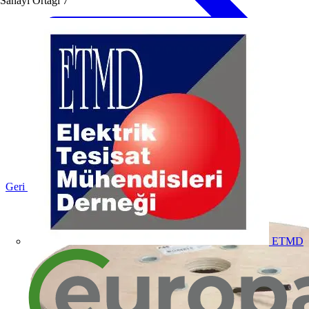
Sanayi Ortağı
7
Geri dön Ürünler
ETMD