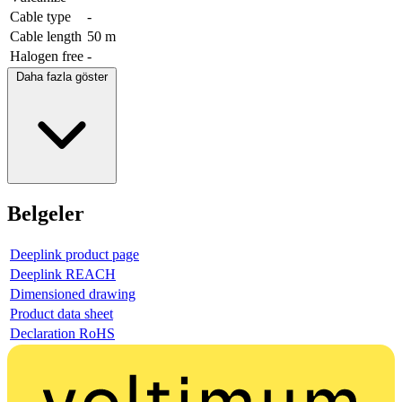
Cable type
-
Cable length
50 m
Halogen free
-
Daha fazla göster
Belgeler
Deeplink product page
Deeplink REACH
Dimensioned drawing
Product data sheet
Declaration RoHS