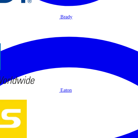
Brady
Eaton