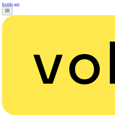
İçeriğe geç