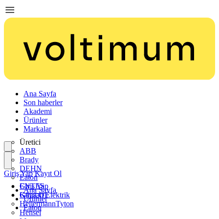
Ana Sayfa
Son haberler
Akademi
Ürünler
Markalar
Üretici
ABB
Brady
DEHN
Giriş Yap
Kayıt Ol
Eaton
ENTES
Giriş Yap
Ana Sayfa
Günsan Elektrik
Kayıt Ol
Ürünler
HellermannTyton
Eaton
Hensel