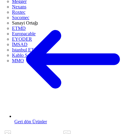
Megger
Nexans
Roxtec
Socomec
Sanayi Ortağı
ETMD
Europacable
EYODER
İMSAD
Istanbul ETO
Kablo Sanayicileri Derneği
MMO
Geri dön Ürünler