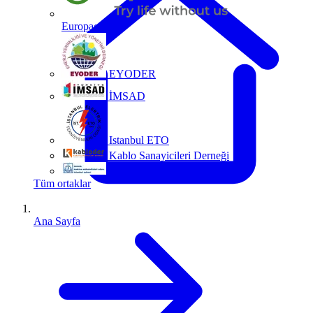
Europacable
EYODER
İMSAD
Istanbul ETO
Kablo Sanayicileri Derneği
MMO
Tüm ortaklar
Ana Sayfa