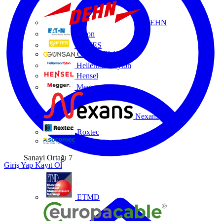
DEHN
Eaton
ENTES
Günsan Elektrik
HellermannTyton
Hensel
Megger
Nexans
Roxtec
Socomec
Sanayi Ortağı
7
Giriş Yap
Kayıt Ol
ETMD