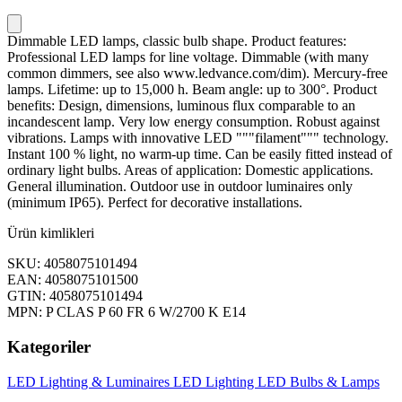
Dimmable LED lamps, classic bulb shape. Product features:
Professional LED lamps for line voltage. Dimmable (with many
common dimmers, see also www.ledvance.com/dim). Mercury-free
lamps. Lifetime: up to 15,000 h. Beam angle: up to 300°. Product
benefits: Design, dimensions, luminous flux comparable to an
incandescent lamp. Very low energy consumption. Robust against
vibrations. Lamps with innovative LED """filament""" technology.
Instant 100 % light, no warm-up time. Can be easily fitted instead of
ordinary light bulbs. Areas of application: Domestic applications.
General illumination. Outdoor use in outdoor luminaires only
(minimum IP65). Perfect for decorative installations.
Ürün kimlikleri
SKU: 4058075101494
EAN: 4058075101500
GTIN: 4058075101494
MPN: P CLAS P 60 FR 6 W/2700 K E14
Kategoriler
LED Lighting & Luminaires
LED Lighting
LED Bulbs & Lamps