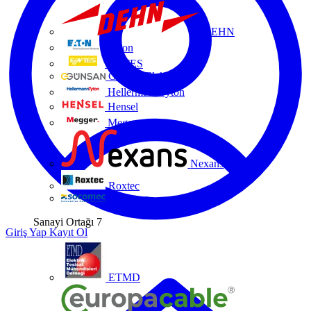
DEHN
Eaton
ENTES
Günsan Elektrik
HellermannTyton
Hensel
Megger
Nexans
Roxtec
Socomec
Sanayi Ortağı
7
Giriş Yap
Kayıt Ol
ETMD