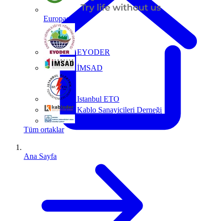
Europacable
EYODER
İMSAD
Istanbul ETO
Kablo Sanayicileri Derneği
MMO
Tüm ortaklar
Ana Sayfa