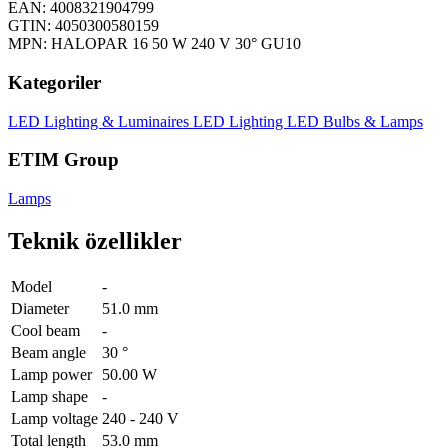
EAN: 4008321904799
GTIN: 4050300580159
MPN: HALOPAR 16 50 W 240 V 30° GU10
Kategoriler
LED Lighting & Luminaires
LED Lighting
LED Bulbs & Lamps
ETIM Group
Lamps
Teknik özellikler
Model
-
Diameter
51.0 mm
Cool beam
-
Beam angle
30 °
Lamp power
50.00 W
Lamp shape
-
Lamp voltage
240 - 240 V
Total length
53.0 mm