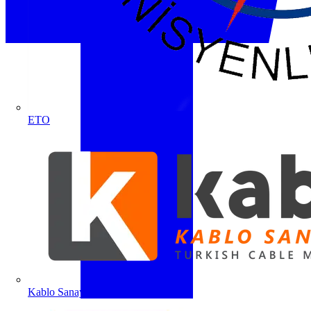
ETO
Kablo Sanayicileri Derneği