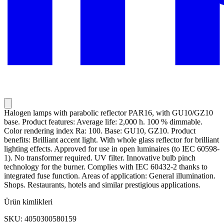
Halogen lamps with parabolic reflector PAR16, with GU10/GZ10
base. Product features: Average life: 2,000 h. 100 % dimmable.
Color rendering index Ra: 100. Base: GU10, GZ10. Product
benefits: Brilliant accent light. With whole glass reflector for brilliant
lighting effects. Approved for use in open luminaires (to IEC 60598-
1). No transformer required. UV filter. Innovative bulb pinch
technology for the burner. Complies with IEC 60432-2 thanks to
integrated fuse function. Areas of application: General illumination.
Shops. Restaurants, hotels and similar prestigious applications.
Ürün kimlikleri
SKU: 4050300580159