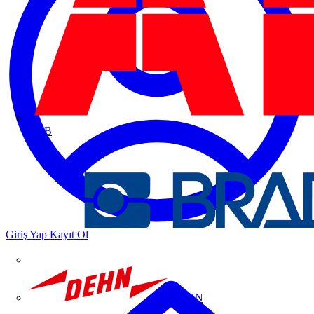
ABB
Giriş Yap
Kayıt Ol
DEHN