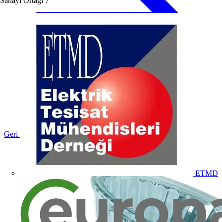
Sanayi Ortağı
7
Geri dön Ürünler
ETMD