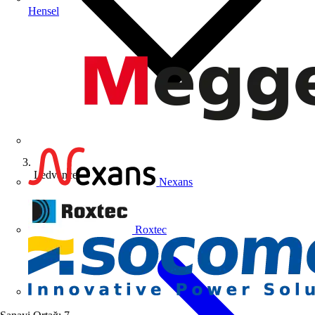
Hensel
Ledvance
Nexans
Roxtec