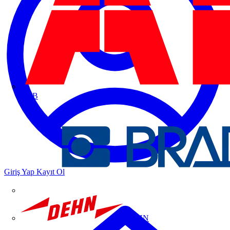
ABB
Giriş Yap
Kayıt Ol
DEHN