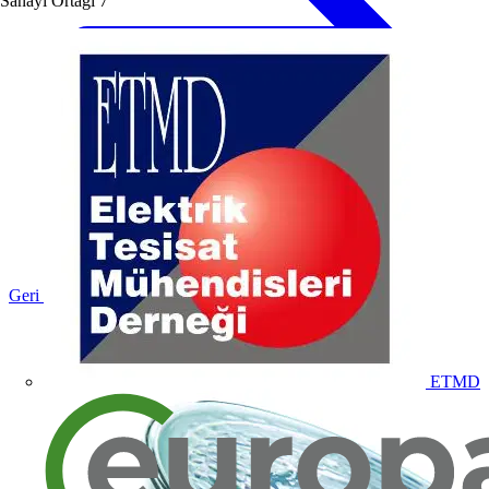
Sanayi Ortağı
7
Geri dön Ürünler
ETMD