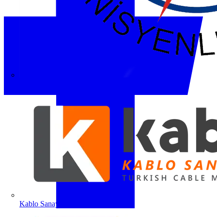
ETO
Kablo Sanayicileri Derneği