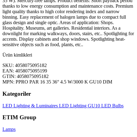
35 W). Mercury-free lamps. Product benefits: Short payback period
thanks to low energy consumption and maintenance costs. Premium
light quality thanks to high color rendering index and narrow
binning. Easy replacement of halogen lamps due to compact full
glass design and single optic. Areas of application: Shops.
Hospitality. Museums, art galleries. Residential interiors. As a
downlight for marking walkways, doors, stairs, etc.. Spotlighting for
accents. Display cabinets and shop windows. Spotlighting heat-
sensitive objects such as food, plants, etc..
Ürün kimlikleri
SKU: 4058075095182
EAN: 4058075095199
GTIN: 4058075095182
MPN: PPRO PAR 16 35 36° 4.5 W/3000 K GU10 DIM
Kategoriler
LED Lighting & Luminaires
LED Lighting
GU10 LED Bulbs
ETIM Group
Lamps