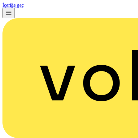
İçeriğe geç