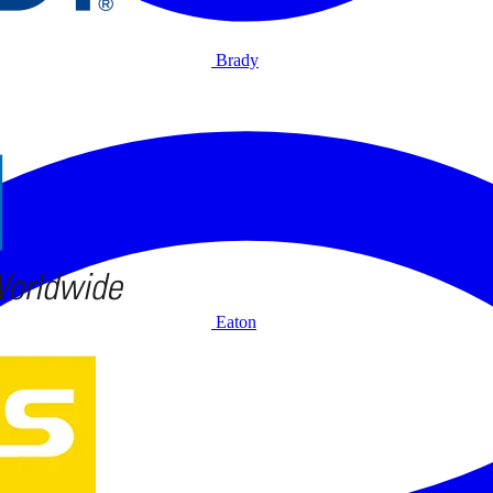
Brady
Eaton