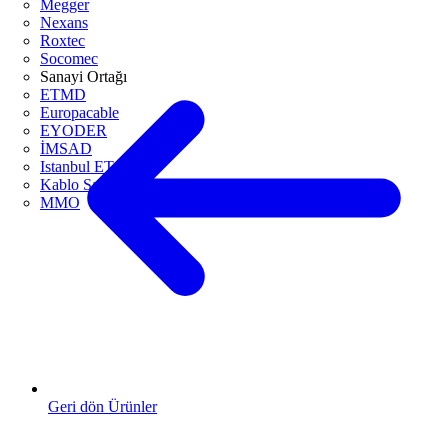
Megger
Nexans
Roxtec
Socomec
Sanayi Ortağı
ETMD
Europacable
EYODER
İMSAD
Istanbul ETO
Kablo Sanayicileri Derneği
MMO
Geri dön Ürünler