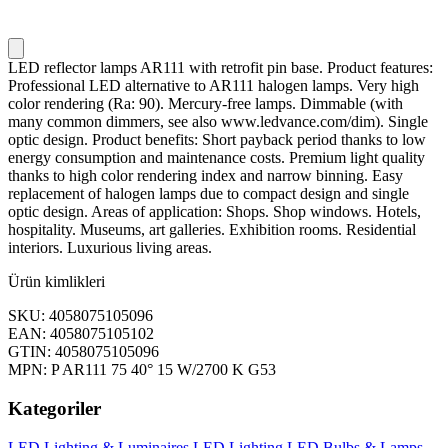
LED reflector lamps AR111 with retrofit pin base. Product features:
Professional LED alternative to AR111 halogen lamps. Very high
color rendering (Ra: 90). Mercury-free lamps. Dimmable (with
many common dimmers, see also www.ledvance.com/dim). Single
optic design. Product benefits: Short payback period thanks to low
energy consumption and maintenance costs. Premium light quality
thanks to high color rendering index and narrow binning. Easy
replacement of halogen lamps due to compact design and single
optic design. Areas of application: Shops. Shop windows. Hotels,
hospitality. Museums, art galleries. Exhibition rooms. Residential
interiors. Luxurious living areas.
Ürün kimlikleri
SKU: 4058075105096
EAN: 4058075105102
GTIN: 4058075105096
MPN: P AR111 75 40° 15 W/2700 K G53
Kategoriler
LED Lighting & Luminaires
LED Lighting
LED Bulbs & Lamps