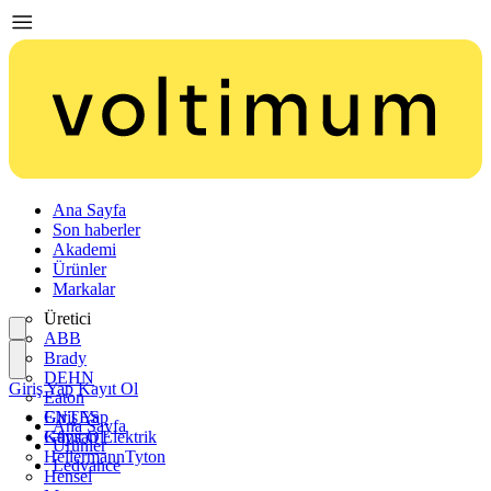
Ana Sayfa
Son haberler
Akademi
Ürünler
Markalar
Üretici
ABB
Brady
DEHN
Giriş Yap
Kayıt Ol
Eaton
ENTES
Giriş Yap
Ana Sayfa
Günsan Elektrik
Kayıt Ol
Ürünler
HellermannTyton
Ledvance
Hensel