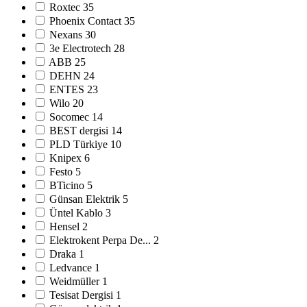
Roxtec
35
Phoenix Contact
35
Nexans
30
3e Electrotech
28
ABB
25
DEHN
24
ENTES
23
Wilo
20
Socomec
14
BEST dergisi
14
PLD Türkiye
10
Knipex
6
Festo
5
BTicino
5
Günsan Elektrik
5
Üntel Kablo
3
Hensel
2
Elektrokent Perpa De...
2
Draka
1
Ledvance
1
Weidmüller
1
Tesisat Dergisi
1