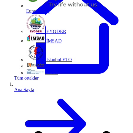
Europacable
EYODER
İMSAD
Istanbul ETO
Kablo Sanayicileri Derneği
MMO
Tüm ortaklar
Ana Sayfa