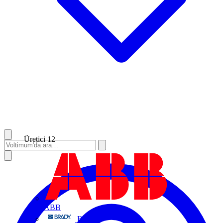
Üretici
12
ABB
Brady