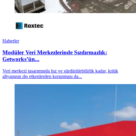
Haberler
Modüler Veri Merkezlerinde Sızdırmazlık:
Getworks’ün...
Veri merkezi tasarımında hız ve sürdürülebilirlik kadar, kritik
altyapının dış etkenlerden korunması da...