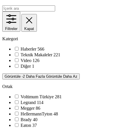
Filtreler
Kapat
Kategori
Haberler
566
Teknik Makaleler
221
Video
126
Diğer
1
Görüntüle -2 Daha Fazla
Görüntüle Daha Az
Ortak
Voltimum Türkiye
281
Legrand
114
Megger
86
HellermannTyton
48
Brady
40
Eaton
37