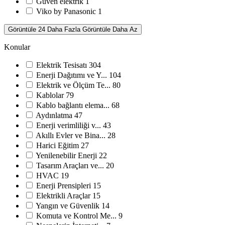
Güven elektrik
1
Viko by Panasonic
1
Görüntüle 24 Daha Fazla
Görüntüle Daha Az
Konular
Elektrik Tesisatı
304
Enerji Dağıtımı ve Y...
104
Elektrik ve Ölçüm Te...
80
Kablolar
79
Kablo bağlantı elema...
68
Aydınlatma
47
Enerji verimliliği v...
43
Akıllı Evler ve Bina...
28
Harici Eğitim
27
Yenilenebilir Enerji
22
Tasarım Araçları ve...
20
HVAC
19
Enerji Prensipleri
15
Elektrikli Araçlar
15
Yangın ve Güvenlik
14
Komuta ve Kontrol Me...
9