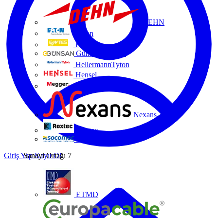
DEHN
Eaton
ENTES
Günsan Elektrik
HellermannTyton
Hensel
Megger
Nexans
Roxtec
Socomec
Giriş Yap
Kayıt Ol
Sanayi Ortağı
7
ETMD