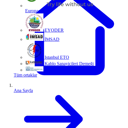
Europacable
EYODER
İMSAD
Istanbul ETO
Kablo Sanayicileri Derneği
MMO
Tüm ortaklar
Ana Sayfa