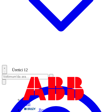
Üretici
12
ABB
Brady