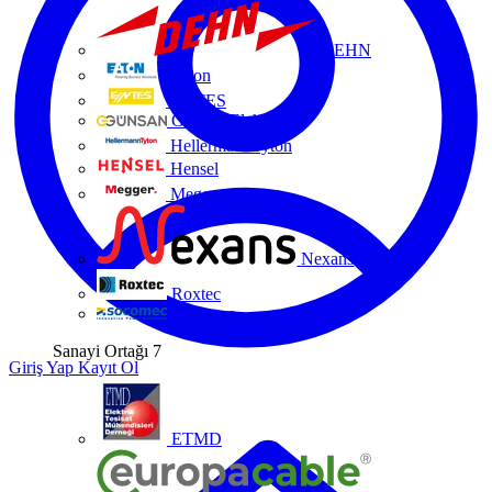
DEHN
Eaton
ENTES
Günsan Elektrik
HellermannTyton
Hensel
Megger
Nexans
Roxtec
Socomec
Sanayi Ortağı
7
Giriş Yap
Kayıt Ol
ETMD